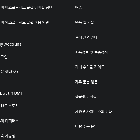
투미 익스클루시브 클럽 멤버십 혜택
배송
투미 익스클루시브 클럽 이용 약관
반품 및 환불
결제 관련 안내
y Account
제품정보 및 보증정책
로그인
기내 수하물 가이드
문 상태 조회
자주 묻는 질문
bout TUMI
잠금장치 설정
브랜드 스토리
가짜 웹사이트 주의 안내
투미 디퍼런스
대량 주문 문의
지속 가능성