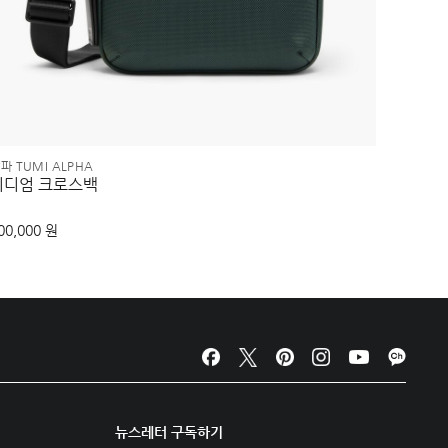
파 TUMI ALPHA
알파 TUM
미디엄 크로스백
더블 익
00,000 원
980,00
뉴스레터 구독하기