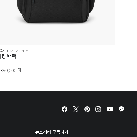
파 TUMI ALPHA
알파 TUM
패킹 백팩
미디엄
,390,000 원
500,00
뉴스레터 구독하기