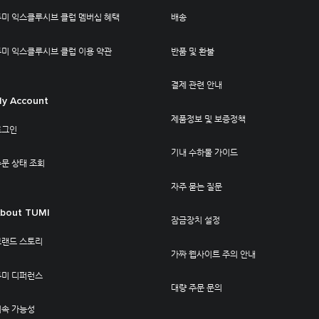
투미 익스클루시브 클럽 멤버십 혜택
배송
투미 익스클루시브 클럽 이용 약관
반품 및 환불
결제 관련 안내
y Account
제품정보 및 보증정책
로그인
기내 수하물 가이드
문 상태 조회
자주 묻는 질문
bout TUMI
잠금장치 설정
브랜드 스토리
가짜 웹사이트 주의 안내
투미 디퍼런스
대량 주문 문의
지속 가능성