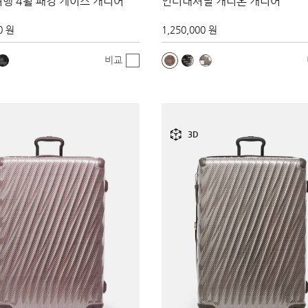
행 4휠 패킹 케이스 캐리어
인터내셔널 캐리온 캐리어
0 원
1,250,000 원
비교
3D