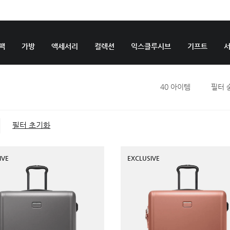
팩
가방
액세서리
컬렉션
익스클루시브
기프트
40
아이템
필터 
필터 초기화
IVE
EXCLUSIVE