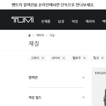
벤트라 컬렉션을 온라인에서만 단독으로 만나보세요.
신제품
남성
여성
캐리어
백
홈
캐리어
재질
재질
그레이
네이비
옐로우
핑크
EXCLUS
컬렉션
색상 필드