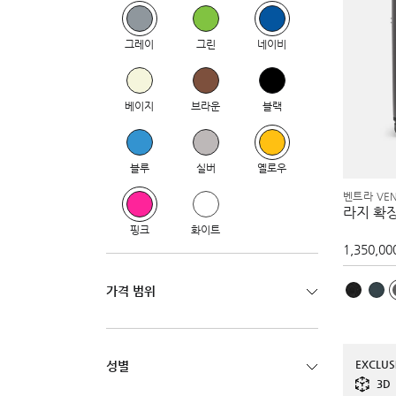
그레이
그린
네이비
베이지
브라운
블랙
블루
실버
옐로우
벤트라 VE
라지 확
핑크
화이트
1,350,00
가격 범위
EXCLUS
성별
3D