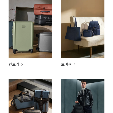
벤트라
보야져