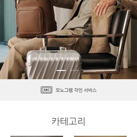
무료 배송 & 편리한 반품
모노그램 각인 서비스
투미 트레이서 등록
제품 보증 정책
카테고리