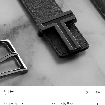
벨트
20
아이템
필터 보기
정렬