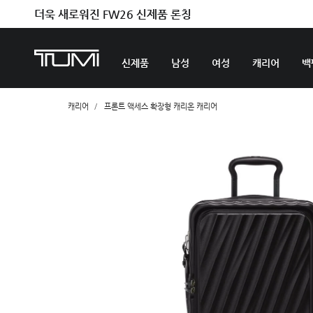
더욱 새로워진 FW26 신제품 론칭
신제품
남성
여성
캐리어
백
캐리어
프론트 액세스 확장형 캐리온 캐리어