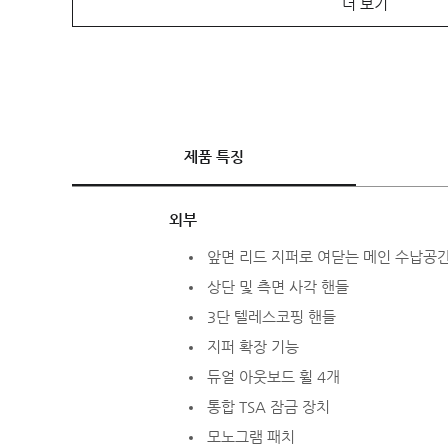
더 보기
제품 특징
외부
앞면 리드 지퍼로 여닫는 메인 수납공
상단 및 측면 사각 핸들
3단 텔레스코핑 핸들
지퍼 확장 기능
듀얼 아웃보드 휠 4개
통합 TSA 잠금 장치
모노그램 패치