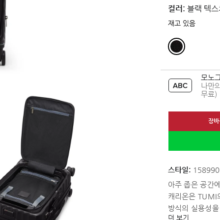
컬러:
블랙 텍스
재고 있음
모노그
나만의
무료)
장바
스타일:
158990
아주 좁은 공간
캐리온은 TUMI
방식의 실용성을
더 보기