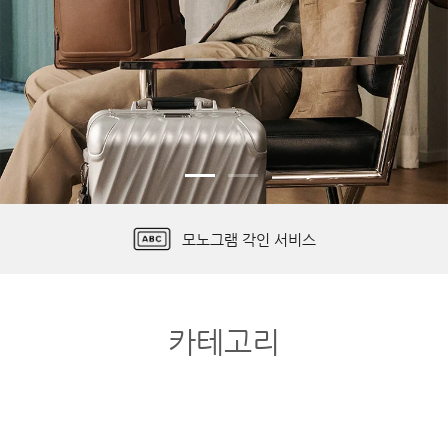
무료 배송 & 편리한 반품
모노그램 각인 서비스
투미 트레이서 등록
제품 보증 정책
카테고리