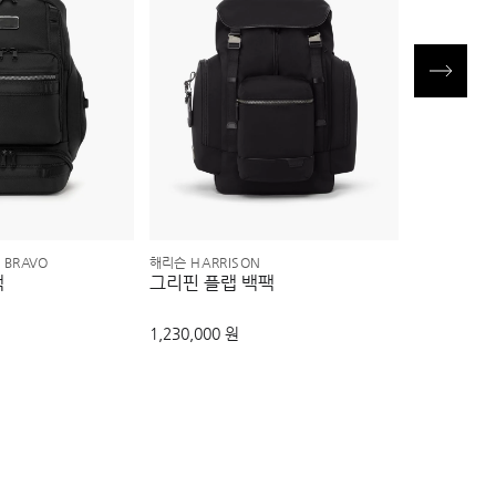
 BRAVO
해리슨 HARRISON
알파 브라보 A
팩
그리핀 플랩 백팩
데트릭 백
1,230,000 원
1,300,000