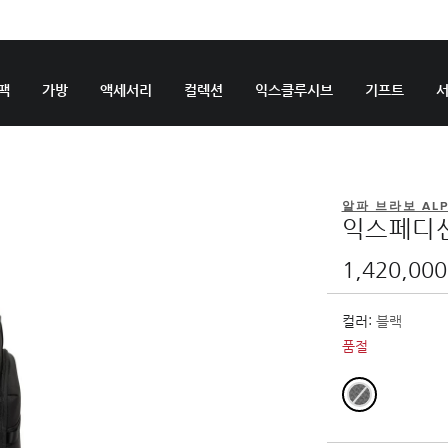
팩
가방
액세서리
컬렉션
익스클루시브
기프트
알파 브라보 ALP
익스페디션
1,420,00
컬러:
블랙
품절