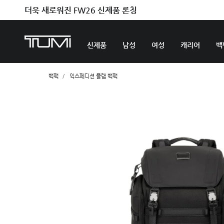
더욱 새로워진 FW26 신제품 론칭
신제품
남성
여성
캐리어
백
백팩
익스페디션 플랩 백팩