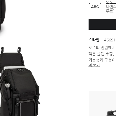
모노그
나만의
무료)
스타일:
146691
호주의 전원에서 
팩은 플랩 뚜껑,
기능성과 구성이
더 보기