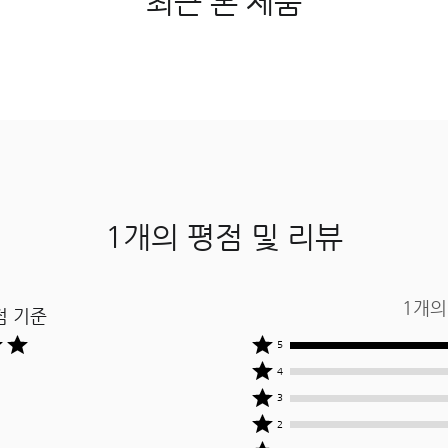
최근 본 제품
1개의 평점 및 리뷰
1개의
 기준 ​
상품평
5
작성자
상품평
4
중
작성자
상품평
3
100%
중
작성자
상품평
2
명이
0%
중
작성자
상품평