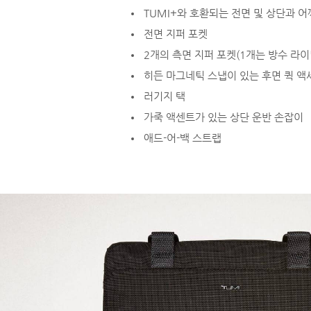
TUMI+와 호환되는 전면 및 상단과 
전면 지퍼 포켓
2개의 측면 지퍼 포켓(1개는 방수 라
히든 마그네틱 스냅이 있는 후면 퀵 액
러기지 택
가죽 액센트가 있는 상단 운반 손잡이
애드-어-백 스트랩