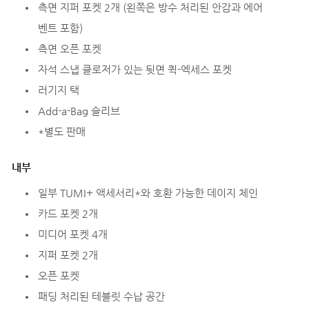
측면 지퍼 포켓 2개 (왼쪽은 방수 처리된 안감과 에어
벤트 포함)
측면 오픈 포켓
자석 스냅 클로저가 있는 뒷면 퀵-엑세스 포켓
러기지 택
Add-a-Bag 슬리브
*별도 판매
내부
일부 TUMI+ 액세서리*와 호환 가능한 데이지 체인
카드 포켓 2개
미디어 포켓 4개
지퍼 포켓 2개
오픈 포켓
패딩 처리된 테블릿 수납 공간