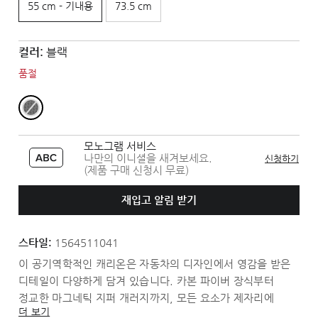
55 cm - 기내용
73.5 cm
컬러:
블랙
품절
모노그램 서비스
나만의 이니셜을 새겨보세요.
신청하기
(제품 구매 신청시 무료)
재입고 알림 받기
스타일:
1564511041
이 공기역학적인 캐리온은 자동차의 디자인에서 영감을 받은
디테일이 다양하게 담겨 있습니다. 카본 파이버 장식부터
정교한 마그네틱 지퍼 개러지까지, 모든 요소가 제자리에
더 보기
완벽히 자리한 세련된 완성도를 경험해 보세요.