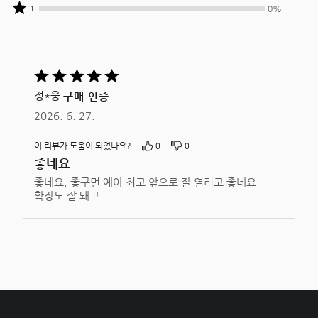
작성자
상품평
별
명이
0%
1
0%
중
작성자
5개를
별
명이
0%
중
줌
4개를
별
명이
0%
줌
3개를
별
명이
줌
5
2개를
별
중
줌
1개를
정*웅
구매 인증
5평가됨
줌
2026. 6. 27.
이 리뷰가 도움이 되었나요?
0
0
좋네요
좋네요. 좋구먼 예아 최고 앞으로 잘 열리고 좋네요
확장도 잘 돼고