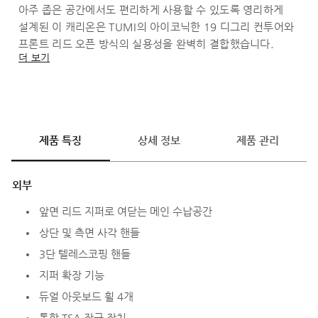
아주 좁은 공간에서도 편리하게 사용할 수 있도록 영리하게
설계된 이 캐리온은 TUMI의 아이코닉한 19 디그리 컨투어와
프론트 리드 오픈 방식의 실용성을 완벽히 결합했습니다.
더 보기
제품 특징
상세 정보
제품 관리
외부
앞면 리드 지퍼로 여닫는 메인 수납공간
상단 및 측면 사각 핸들
3단 텔레스코핑 핸들
지퍼 확장 기능
듀얼 아웃보드 휠 4개
통합 TSA 잠금 장치