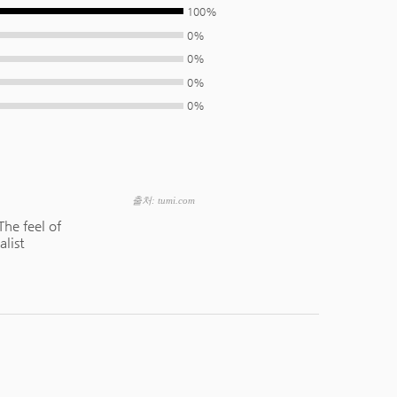
100%
0%
0%
0%
0%
출처: tumi.com
The feel of
list