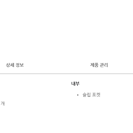
상세 정보
제품 관리
내부
슬립 포켓
1개