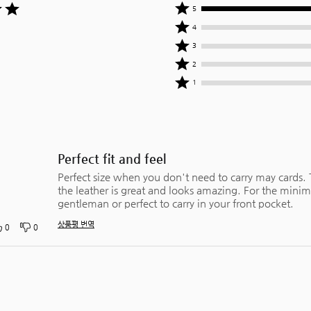
상품평
5
작성자
상품평
4
중
작성자
상품평
3
100%
중
작성자
상품평
2
명이
0%
중
작성자
상품평
별
명이
1
0%
중
작성자
5개를
별
명이
0%
중
줌
4개를
별
명이
0%
줌
3개를
별
명이
줌
2개를
별
Perfect fit and feel
줌
1개를
Perfect size when you don't need to carry may cards. 
줌
the leather is great and looks amazing. For the minima
gentleman or perfect to carry in your front pocket.
상품평 번역
0
0