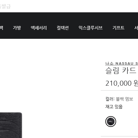
팩
가방
액세서리
컬렉션
익스클루시브
기프트
나소 NASSAU 
슬림 카드
210,000 
컬러:
블랙 엠보
재고 있음