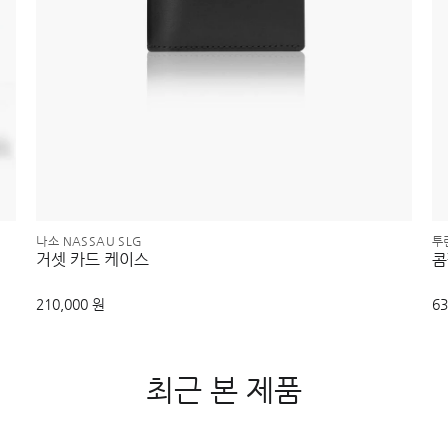
나소 NASSAU SLG
투린
거셋 카드 케이스
콤
210,000 원
63
최근 본 제품