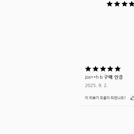
5
중
jos**h b
구매 인증
5평가됨
2025. 9. 2.
이 리뷰가 도움이 되었나요?