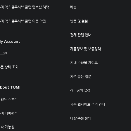
투미 익스클루시브 클럽 멤버십 혜택
배송
투미 익스클루시브 클럽 이용 약관
반품 및 환불
결제 관련 안내
y Account
제품정보 및 보증정책
로그인
기내 수하물 가이드
문 상태 조회
자주 묻는 질문
bout TUMI
잠금장치 설정
브랜드 스토리
가짜 웹사이트 주의 안내
투미 디퍼런스
대량 주문 문의
지속 가능성