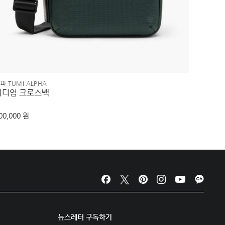
파 TUMI ALPHA
알파 TUM
미디엄 크로스백
더블 익
00,000 원
980,00
뉴스레터 구독하기