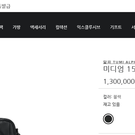
팩
가방
액세서리
컬렉션
익스클루시브
기프트
알파 TUMI ALP
미디엄 1
1,300,00
컬러:
블랙
재고 있음