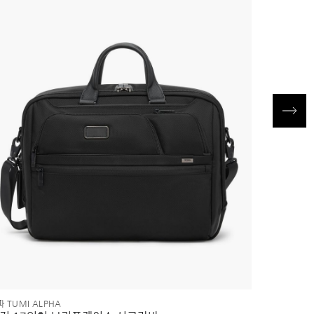
 TUMI ALPHA
알파 TUMI 