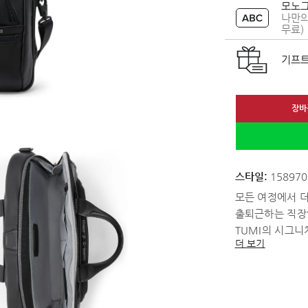
모노그
나만의
무료)
기프트
장바
스타일:
158970
모든 여정에서 더
출퇴근하는 직장인
TUMI의 시그
더 보기
꺼낼 수 있도록