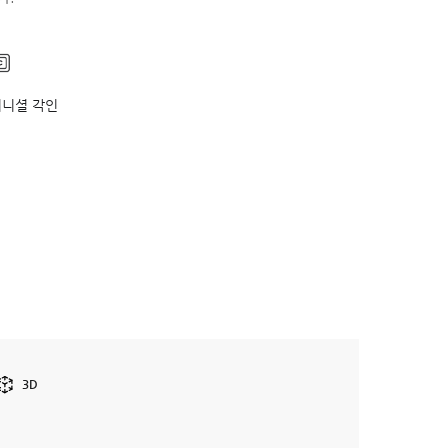
이니셜 각인
3D
3D