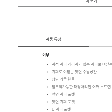
더 보기
제품 특징
외부
자석 지퍼 개러지가 있는 지퍼로 여닫
지퍼로 여닫는 뒷면 수납공간
상단 가죽 핸들
탈부착가능한 패딩처리된 어깨 스트랩
앞면 지퍼 포켓
뒷면 지퍼 포켓
U-지퍼 포켓