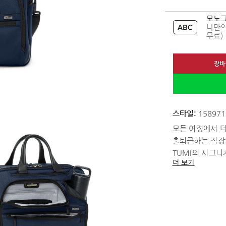
모노그
나만의
무료)
장바
스타일:
158971
모든 여정에서 더
출퇴근하는 직장인
TUMI의 시그니
더 보기
필수품을 효율적