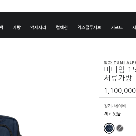
팩
가방
액세서리
컬렉션
익스클루시브
기프트
알파 TUMI ALP
미디엄 1
서류가방
1,100,00
컬러:
네이비
재고 있음