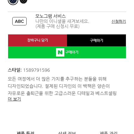
모노그램 서비스
나만의 이니셜을 새겨보세요.
신청하기
(제품 구매 신청시 무료)
장바구니 담기
구매하기
구매하기
스타일:
1589791596
모든 여정에서 더 많은 가치를 추구하는 분들을 위해
디자인되었습니다. 절제된 디자인의 이 백팩은 양손이
자유로운 출퇴근을 위한 고급스러운 디테일과 베스트셀링
더 보기
기능성으로 깔끔하고 프로페셔널한 룩을 완성시켜 줍니다.
제품 특징
상세 정보
제품 관리