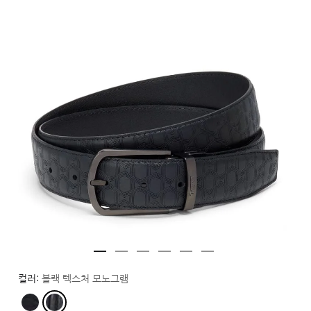
컬러:
블랙 텍스처 모노그램