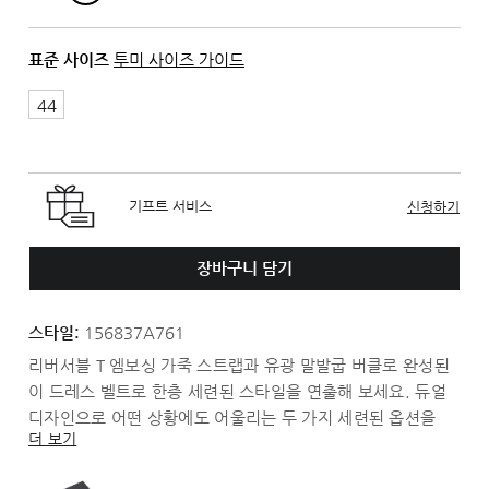
표준 사이즈
투미 사이즈 가이드
44
기프트 서비스
신청하기
장바구니 담기
스타일:
156837A761
리버서블 T 엠보싱 가죽 스트랩과 유광 말발굽 버클로 완성된
이 드레스 벨트로 한층 세련된 스타일을 연출해 보세요. 듀얼
디자인으로 어떤 상황에도 어울리는 두 가지 세련된 옵션을
더 보기
제공합니다.