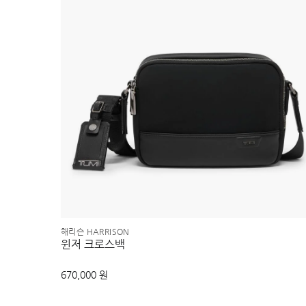
해리슨 HARRISON
윈저 크로스백
670,000 원