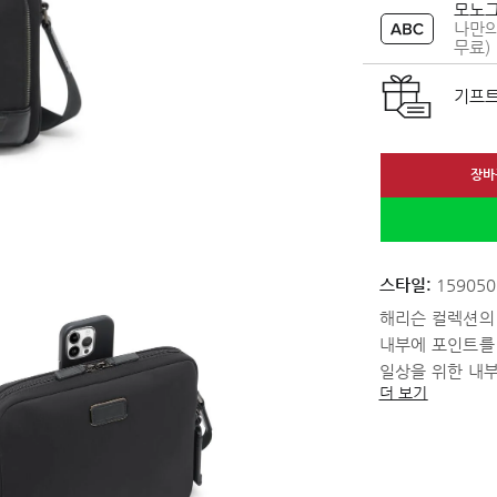
모노그
나만의
무료)
기프트
장바
스타일:
159050
해리슨 컬렉션의
내부에 포인트를
일상을 위한 내
더 보기