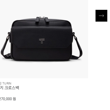
 TURIN
알파 브라보 A
지 크로스백
레인저 크
270,000 원
630,000 원