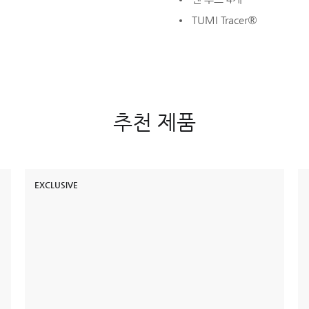
TUMI Tracer®
추천 제품
EXCLUSIVE