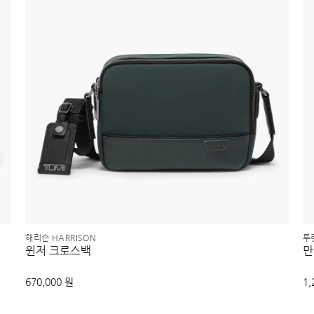
해리슨 HARRISON
투린
윈저 크로스백
만
670,000 원
1,