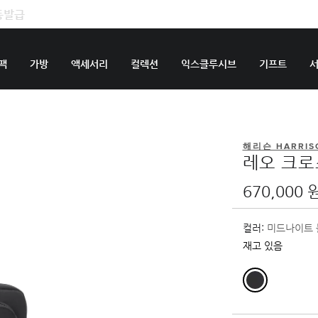
팩
가방
액세서리
컬렉션
익스클루시브
기프트
해리슨 HARRIS
레오 크
670,000 
컬러:
미드나이트 
재고 있음