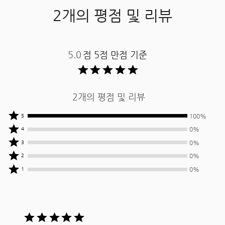
2개의 평점 및 리뷰
5.0
점 5점 만점 기준 ​
2개의 평점 및 리뷰
상품평
100%
5
작성자
상품평
0%
4
중
작성자
상품평
0%
3
100%
중
작성자
상품평
0%
2
명이
0%
중
작성자
상품평
별
명이
0%
1
0%
중
작성자
5개를
별
명이
0%
중
줌
4개를
별
명이
0%
줌
3개를
별
명이
줌
5
2개를
별
중