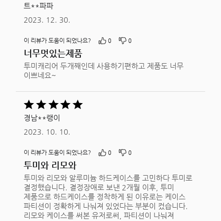
줌
1개를
트**파파
5평가됨
줌
2023. 12. 30.
이 리뷰가 도움이 되었나요?
0
0
너무멋있는제품
투미캐리어 두개째인데 사용하기편하고 제품도 너무
이쁘네요~
5
중
경남**랭이
5평가됨
2023. 10. 10.
이 리뷰가 도움이 되었나요?
0
0
투미와 리모와
투미와 리모와 알루미늄 하드케이스를 고민하다 투미로
결정했습니다. 결정장애로 보낸 2개월 이후, 투미
제품으로 하드케이스를 정착하게 된 이유로는 케이스
파티션이 정확하게 나눠져 있었다는 부분이 컸습니다.
리모와 케이스를 써본 유저로써, 파티션이 나눠져