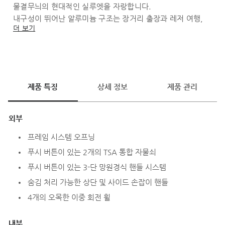
물결무늬의 현대적인 실루엣을 자랑합니다.
내구성이 뛰어난 알루미늄 구조는 장거리 출장과 레저 여행,
더 보기
단체의 포장에 사용할 수 있습니다.
제품 특징
상세 정보
제품 관리
외부
프레임 시스템 오프닝
푸시 버튼이 있는 2개의 TSA 통합 자물쇠
푸시 버튼이 있는 3-단 망원경식 핸들 시스템
숨김 처리 가능한 상단 및 사이드 손잡이 핸들
4개의 오목한 이중 회전 휠
내부