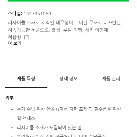
스타일:
1447951060
리사이클 소재로 제작된 내구성이 뛰어난 구조로 디자인된
지속가능한 제품으로, 출장, 주말 여행, 해외 여행에
적합합니다.
더 보기
*캐리어 확장 시, 일부 항공사 기내 수하물 규격을 초과할 수
있으니, 이용하실 항공사의 규정을 확인하시기 바랍니다.
제품 특징
상세 정보
제품 관리
외부
추가 수납 위한 앞쪽 U자형 지퍼 포켓 과 필수품을 위한
퀵 액세스
리사이클 소재가 포함되어 있는 쉘
분리형-케이스 지퍼 잠금처리 된 메인 수납공간