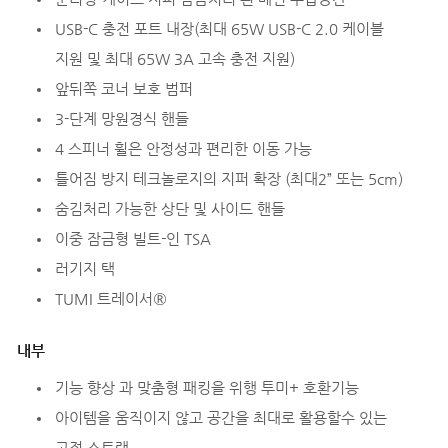
USB-C 충전 포트 내장(최대 65W USB-C 2.0 케이블
지원 및 최대 65W 3A 고속 충전 지원)
앞뒤쪽 코너 보호 범퍼
3-단계 망원경식 핸들
4 스피너 휠은 안정성과 편리한 이동 가능
틀어짐 방지 테크놀로지의 지퍼 확장 (최대2” 또는 5cm)
숨김처리 가능한 상단 및 사이드 핸들
이중 잠금형 빌트-인 TSA
러기지 택
TUMI 트레이서®
내부
기능 향상 과 맞춤형 패킹을 위행 투미+ 호환기능
아이템을 움직이지 않고 공간을 최대로 활용할수 있는
고정 스트랩