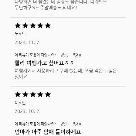
다양하면 더 좋겠는데 검정도 좋습니다. 디자인도
무난하구요~ 주말배송도 되네요!
5
중
노*드
5평가됨
2024. 11. 7.
이 리뷰가 도움이 되었나요?
0
0
빨리 여행가고 싶어요ㅎㅎ
여행지에서 사용하려고 구매 했는데, 조금 작은 느낌은
있어요
5
중
이*민
5평가됨
2023. 10. 2.
이 리뷰가 도움이 되었나요?
0
0
엄마가 아주 맘애 들어하세요