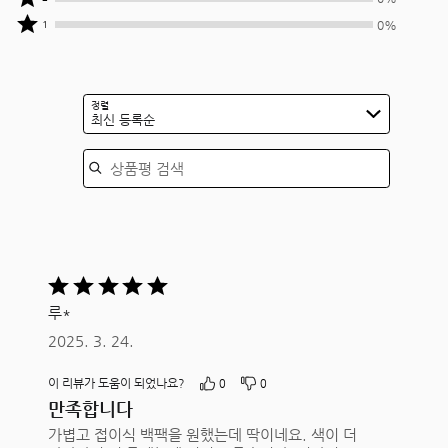
명이
0%
중
작성자
상품평
별
명이
0%
1
0%
중
작성자
5개를
별
명이
0%
중
줌
4개를
별
명이
0%
줌
3개를
별
명이
정렬
줌
2개를
최신 등록순
별
줌
1개를
상품평 검색
줌
5
중
루*
5평가됨
2025. 3. 24.
이 리뷰가 도움이 되었나요?
0
0
만족합니다
가볍고 접이식 백팩을 원했는데 딱이네요. 색이 더