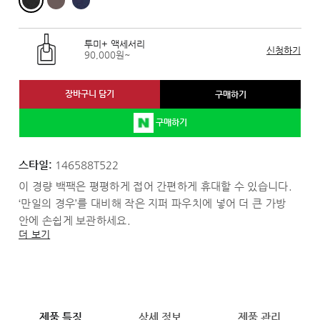
투미+ 액세서리
신청하기
90,000원~
장바구니 담기
구매하기
구매하기
스타일:
146588T522
이 경량 백팩은 평평하게 접어 간편하게 휴대할 수 있습니다.
‘만일의 경우’를 대비해 작은 지퍼 파우치에 넣어 더 큰 가방
안에 손쉽게 보관하세요.
더 보기
제품 특징
상세 정보
제품 관리