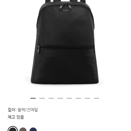
컬러:
블랙/건메탈
재고 있음