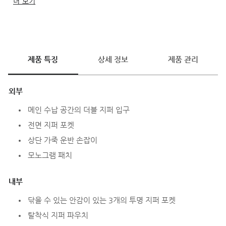
더 보기
평평하게 내려 놓거나 개방한 상태로 고정장치에 매달아 놓을
수 있습니다.
제품 특징
상세 정보
제품 관리
외부
메인 수납 공간의 더블 지퍼 입구
전면 지퍼 포켓
상단 가죽 운반 손잡이
모노그램 패치
내부
닦을 수 있는 안감이 있는 3개의 투명 지퍼 포켓
탈착식 지퍼 파우치