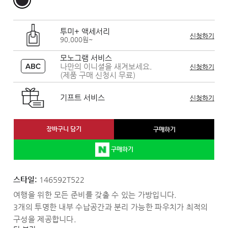
투미+ 액세서리
신청하기
90,000원~
모노그램 서비스
나만의 이니셜을 새겨보세요.
신청하기
(제품 구매 신청시 무료)
기프트 서비스
신청하기
장바구니 담기
구매하기
구매하기
스타일:
146592T522
여행을 위한 모든 준비를 갖출 수 있는 가방입니다.
3개의 투명한 내부 수납공간과 분리 가능한 파우치가 최적의
구성을 제공합니다.