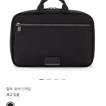
컬러:
블랙/건메탈
재고 있음