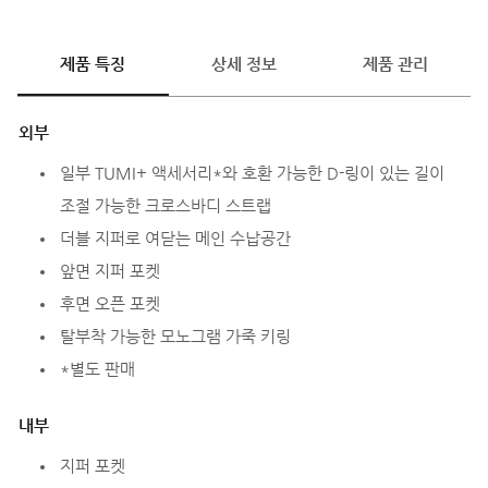
제품 특징
상세 정보
제품 관리
외부
일부 TUMI+ 액세서리*와 호환 가능한 D-링이 있는 길이
조절 가능한 크로스바디 스트랩
더블 지퍼로 여닫는 메인 수납공간
앞면 지퍼 포켓
후면 오픈 포켓
탈부착 가능한 모노그램 가죽 키링
*별도 판매
내부
지퍼 포켓