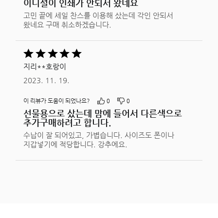
이니셜이 인쇄가 안되서 왔네요
고민 끝에 세일 찬스를 이용해 샀는데 각인 안되서
왔네요 구매 취소하겠습니다.
5
중
지리**호랑이
5평가됨
2023. 11. 19.
이 리뷰가 도움이 되었나요?
0
0
선물용으로 샀는데 맘에 들어서 다른색으로
추가구매하려고 합니다.
수납이 잘 되어있고, 가볍습니다. 사이즈도 폰이나
지갑넣기에 적당합니다. 강추에요.