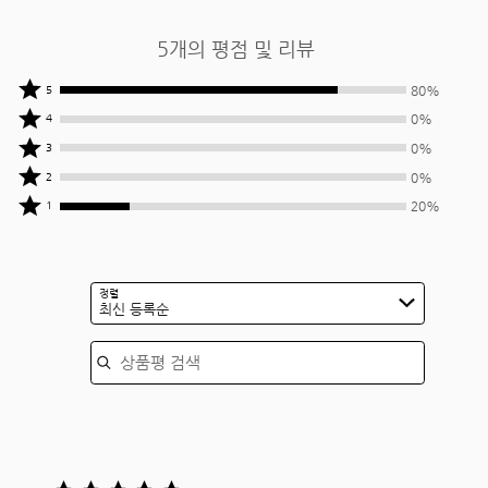
5개의 평점 및 리뷰
상품평
80%
5
작성자
상품평
0%
4
중
작성자
상품평
0%
3
80%
중
작성자
상품평
0%
2
명이
0%
중
작성자
상품평
별
명이
20%
1
0%
중
작성자
5개를
별
명이
0%
중
줌
4개를
별
명이
20%
줌
3개를
별
명이
정렬
줌
2개를
최신 등록순
별
줌
1개를
상품평 검색
줌
5