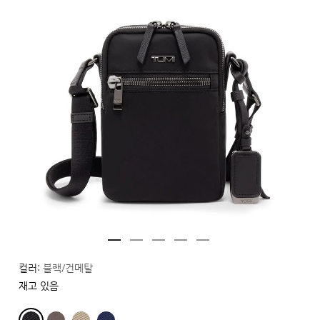
컬러:
블랙/건메탈
재고 있음