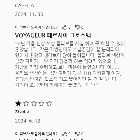
중
CA**LIA
5평가됨
2024. 11. 30.
이 리뷰가 도움이 되었나요?
0
0
VOYAGEUR 페르시아 크로스백
24년 가을 신상 색상 올리브를 세일 하여 구매 할 수 있어
좋았습니다. 작은 가방임에도 수납공간이 잘 분리되어
있어서 좋았고 생각보다 많이 들어갑니다. 올리브 색상에
금장 지퍼가 너무 튀지 않을까 하는 염려가 있었으나,
가방을 직접 수령하고 보니 마음에 들었습니다. 아.....
올리브 색상에는 금장 지퍼가 맞구나!!! 여행갈때 여권,
휴대폰,반지갑,립스틱 정도 넣어가면 될 것 같습니다.
가격이 조금만 더 착해지면 좋겠습니다^*^
5
중
찬*비치
1평가됨
2024. 6. 12.
이 리뷰가 도움이 되었나요?
0
0