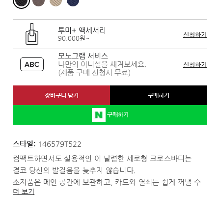
투미+ 액세서리
신청하기
90,000원~
모노그램 서비스
나만의 이니셜을 새겨보세요.
신청하기
(제품 구매 신청시 무료)
장바구니 담기
구매하기
구매하기
스타일:
146579T522
컴팩트하면서도 실용적인 이 날렵한 세로형 크로스바디는
결코 당신의 발걸음을 늦추지 않습니다.
소지품은 메인 공간에 보관하고, 카드와 열쇠는 쉽게 꺼낼 수
더 보기
있는 곳에 넣으세요.