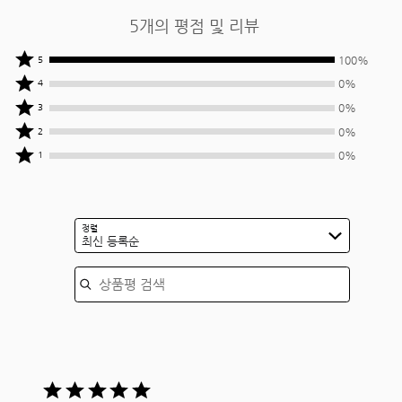
5개의 평점 및 리뷰
상품평
100%
5
작성자
상품평
0%
4
중
작성자
상품평
0%
3
100%
중
작성자
상품평
0%
2
명이
0%
중
작성자
상품평
별
명이
0%
1
0%
중
작성자
5개를
별
명이
0%
중
줌
4개를
별
명이
0%
줌
3개를
별
명이
정렬
줌
2개를
최신 등록순
별
줌
1개를
상품평 검색
줌
5