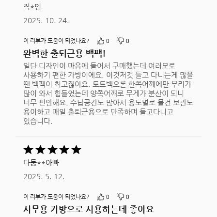
중
직*인
5평가됨
2025. 10. 24.
이 리뷰가 도움이 되었나요?
0
0
완벽한 출퇴근용 백팩!
일단 디자인이 마음에 들어서 구매했는데 여러모로
사용하기 편한 가방이에요. 이것저것 들고 다니는게 많을
땐 백팩이 최고잖아요. 토트백으론 한쪽어깨에만 무리가
많이 와서 힘들었는데 양쪽어깨로 무게가 분산이 되니
너무 편안해요. 수납공간도 많아서 용도별로 물건 보관도
용이하고 매일 출퇴근용으로 만족하며 들고다니고
있습니다.
5
중
다둥**아빠
5평가됨
2025. 5. 12.
이 리뷰가 도움이 되었나요?
0
0
사무용 가방으로 사용하는데 좋아요