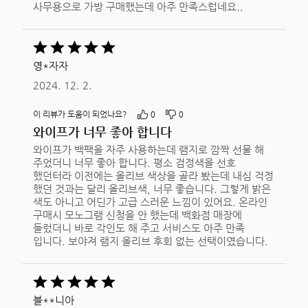
사무용으로 가방 구매했는데 아주 만족스럽네요..
5
중
영*자자
5평가됨
2024. 12. 2.
이 리뷰가 도움이 되었나요?
0
0
와이프가 너무 좋아 합니다
와이프가 백팩을 자주 사용하는데 램지로 깜짝 선물 해
주었더니 너무 좋아 합니다. 평소 검정색을 선호
했던터라 이전에는 올리브 색상을 골라 봤는데 내심 걱정
했던 것과는 달리 올리브색, 너무 좋습니다. 그렇게 밝은
색도 아니고 어딘가 고급 스러운 느낌이 있어요. 온라인
구매시 모노그램 신청을 안 했는데 백화점 매장에
들렀더니 바로 각인도 해 주고 서비스도 아주 만족
입니다. 보야져 램지 올리브 후회 없는 선택이였습니다.
5
중
블**니아
5평가됨