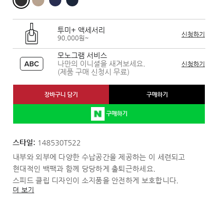
투미+ 액세서리
신청하기
90,000원~
모노그램 서비스
나만의 이니셜을 새겨보세요.
신청하기
(제품 구매 신청시 무료)
장바구니 담기
구매하기
구매하기
스타일:
148530T522
내부와 외부에 다양한 수납공간을 제공하는 이 세련되고
현대적인 백팩과 함께 당당하게 출퇴근하세요.
스피드 클립 디자인이 소지품을 안전하게 보호합니다.
더 보기