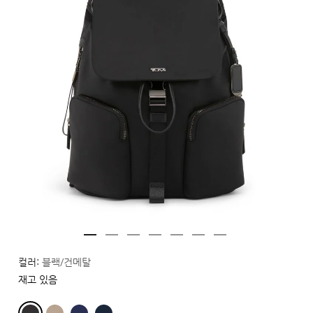
컬러:
블랙/건메탈
재고 있음