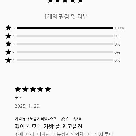
1개의 평점 및 리뷰
상품평
100%
5
작성자
상품평
0%
4
중
작성자
상품평
0%
3
100%
중
작성자
상품평
0%
2
명이
0%
중
작성자
상품평
별
명이
0%
1
0%
중
작성자
5개를
별
명이
0%
중
줌
4개를
별
명이
0%
줌
3개를
별
명이
줌
5
2개를
별
중
줌
1개를
로*
5평가됨
줌
2025. 1. 20.
이 리뷰가 도움이 되었나요?
0
0
겪어본 모든 가방 중 최고품질
소재, 마감, 디자인, 기능까지 완벽합니다. 역시 투미