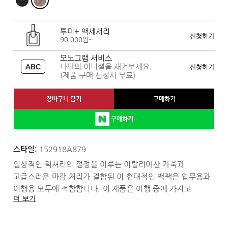
투미+ 액세서리
신청하기
90,000원~
모노그램 서비스
나만의 이니셜을 새겨보세요.
신청하기
(제품 구매 신청시 무료)
장바구니 담기
구매하기
구매하기
스타일:
152918A879
일상적인 럭셔리의 절정을 이루는 이탈리아산 가죽과
고급스러운 마감 처리가 결합된 이 현대적인 백팩은 업무용과
여행용 모두에 적합합니다. 이 제품은 여행 중에 가지고
더 보기
다니는 물품을 보호하기 위해 극세사로 완벽하게 안감
처리되어 있습니다.