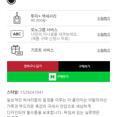
투미+ 액세서리
신청하기
90,000원~
모노그램 서비스
나만의 이니셜을 새겨보세요.
신청하기
(제품 구매 신청시 무료)
기프트 서비스
신청하기
장바구니 담기
구매하기
구매하기
스타일:
1529241041
일상적인 럭셔리함의 절정을 이루는 이 클러치는 이탈리아산
가죽과 부드러운 촉감의 극세사 안감으로 세심하게
디자인되어 필수품을 보호합니다. 짜임새 있는 실루엣은