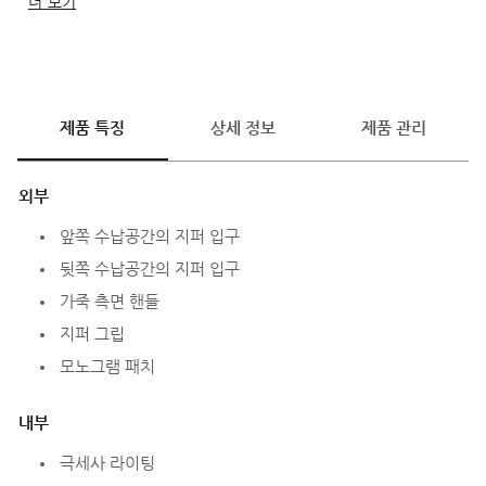
더 보기
세련미와 일상의 럭셔리함의 절정을 이룹니다.
제품 특징
상세 정보
제품 관리
외부
앞쪽 수납공간의 지퍼 입구
뒷쪽 수납공간의 지퍼 입구
가죽 측면 핸들
지퍼 그립
모노그램 패치
내부
극세사 라이팅