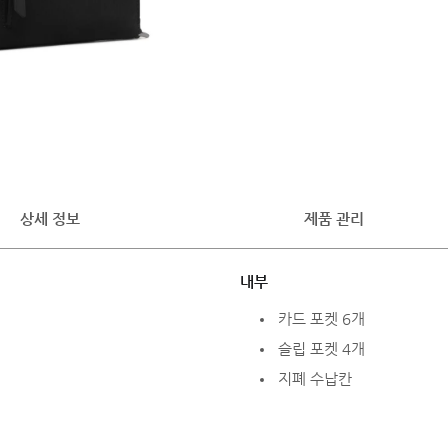
상세 정보
제품 관리
내부
카드 포켓 6개
슬립 포켓 4개
지폐 수납칸