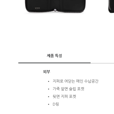
제품 특징
외부
지퍼로 여닫는 메인 수납공간
가죽 앞면 슬립 포켓
뒷면 지퍼 포켓
D링