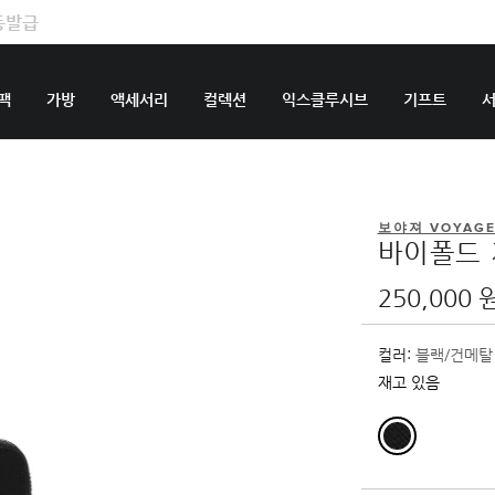
팩
가방
액세서리
컬렉션
익스클루시브
기프트
보야져 VOYAG
바이폴드
250,000 
컬러:
블랙/건메탈
재고 있음