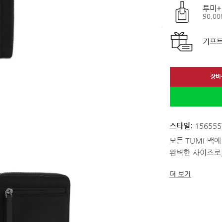
투미+
90,0
기프트
장바
스타일:
156555
모든 TUMI 백
완벽한 사이즈로,
더 보기