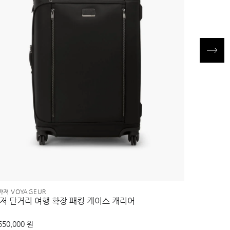
야져 VOYAGEUR
벨덴 BELDE
저 단거리 여행 확장 패킹 케이스 캐리어
트라이폴드
550,000 원
370,000 원