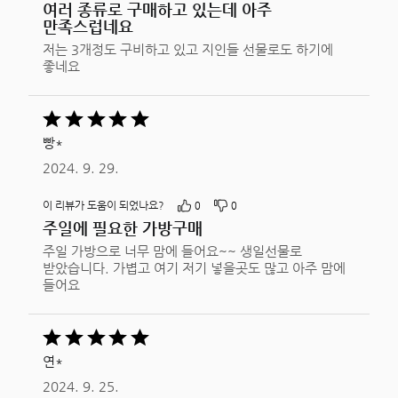
여러 종류로 구매하고 있는데 아주
만족스럽네요
저는 3개정도 구비하고 있고 지인들 선물로도 하기에
좋네요
5
중
빵*
5평가됨
2024. 9. 29.
이 리뷰가 도움이 되었나요?
0
0
주일에 필요한 가방구매
주일 가방으로 너무 맘에 들어요~~ 생일선물로
받았습니다. 가볍고 여기 저기 넣을곳도 많고 아주 맘에
들어요
5
중
연*
5평가됨
2024. 9. 25.