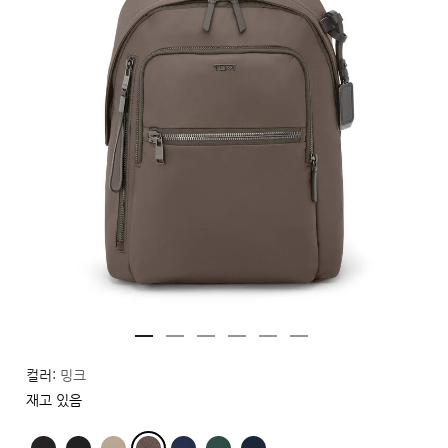
컬러:
밍크
재고 있음