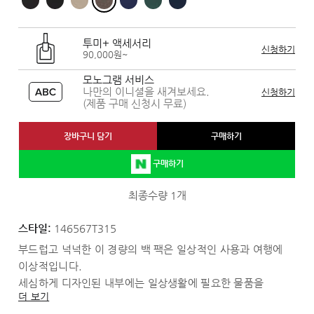
투미+ 액세서리
신청하기
90,000원~
모노그램 서비스
나만의 이니셜을 새겨보세요.
신청하기
(제품 구매 신청시 무료)
장바구니 담기
구매하기
구매하기
최종수량 1개
스타일:
146567T315
부드럽고 넉넉한 이 경량의 백 팩은 일상적인 사용과 여행에
이상적입니다.
세심하게 디자인된 내부에는 일상생활에 필요한 물품을
더 보기
정리하고 쉽게 꺼낼 수 있는 다기능 포켓이 있습니다.