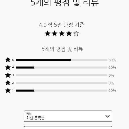
5개의 평점 및 리뷰
4.0
점 5점 만점 기준 ​
5개의 평점 및 리뷰
상품평
60%
5
작성자
상품평
20%
4
중
작성자
상품평
0%
3
60%
중
작성자
상품평
0%
2
명이
20%
중
작성자
상품평
별
명이
20%
1
0%
중
작성자
5개를
별
명이
0%
중
줌
4개를
별
명이
20%
줌
3개를
별
명이
정렬
줌
2개를
최신 등록순
별
줌
1개를
상품평 검색