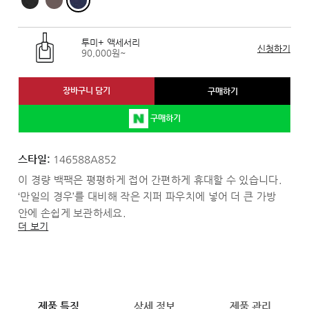
투미+ 액세서리
신청하기
90,000원~
장바구니 담기
구매하기
구매하기
스타일:
146588A852
이 경량 백팩은 평평하게 접어 간편하게 휴대할 수 있습니다.
‘만일의 경우’를 대비해 작은 지퍼 파우치에 넣어 더 큰 가방
안에 손쉽게 보관하세요.
더 보기
제품 특징
상세 정보
제품 관리