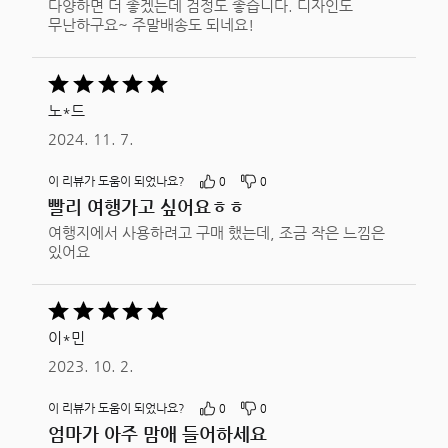
다양하면 더 좋겠는데 검정도 좋습니다. 디자인도
무난하구요~ 주말배송도 되네요!
5
중
노*드
5평가됨
2024. 11. 7.
이 리뷰가 도움이 되었나요?
0
0
빨리 여행가고 싶어요ㅎㅎ
여행지에서 사용하려고 구매 했는데, 조금 작은 느낌은
있어요
5
중
이*민
5평가됨
2023. 10. 2.
이 리뷰가 도움이 되었나요?
0
0
엄마가 아주 맘애 들어하세요