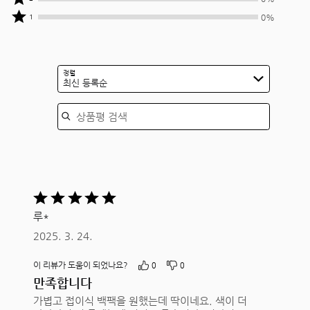
명이
0%
중
작성자
상품평
별
명이
0%
1
0%
중
작성자
5개를
별
명이
0%
중
줌
4개를
별
명이
0%
줌
3개를
별
명이
정렬
줌
2개를
최신 등록순
별
줌
1개를
상품평 검색
줌
5
중
루*
5평가됨
2025. 3. 24.
이 리뷰가 도움이 되었나요?
0
0
만족합니다
가볍고 접이식 백팩을 원했는데 딱이네요. 색이 더