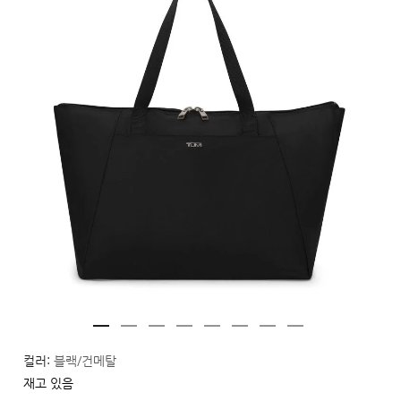
컬러:
블랙/건메탈
재고 있음