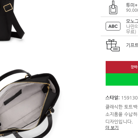
투미+
90,0
모노그
나만의
무료)
기프트
장바
스타일:
159130
클래식한 토트백
소지품을 수납하
디자인입니다.
더 보기