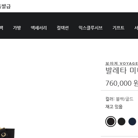
팩
가방
액세서리
컬렉션
익스클루시브
기프트
보야져 VOYAG
발레타 미
760,000 
컬러:
블랙/골드
재고 있음