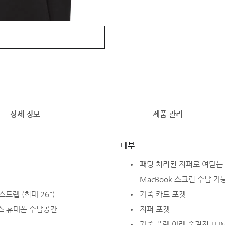
상세 정보
제품 관리
내부
패딩 처리된 지퍼로 여닫는 노
MacBook 스크린 수납 가능
트랩 (최대 26")
가죽 카드 포켓
스 휴대폰 수납공간
지퍼 포켓
가죽 플랩 아래 숨겨진 TUMI