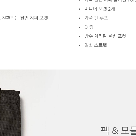
미디어 포켓 2개
브로 전환되는 뒷면 지퍼 포켓
가죽 펜 루프
D-링
방수 처리된 물병 포켓
열쇠 스트랩
팩 & 모